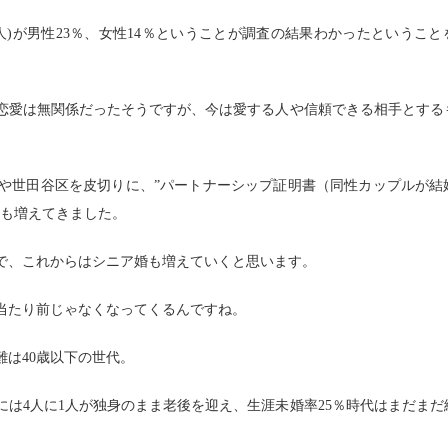
人)が男性23％、女性14％ということが調査の結果わかったということ
恋愛は無関係だったそうですが、今は愛する人や信頼できる相手とする
や世田谷区を皮切りに、”パートナーシップ証明書（同性カップルが結
体も増えてきました。
で、これからはシニア婚も増えていくと思います。
当たり前じゃなくなってくるんですね。
は40歳以下の世代。
には4人に1人が独身のまま老後を迎え、生涯未婚率25％時代はまだまだ