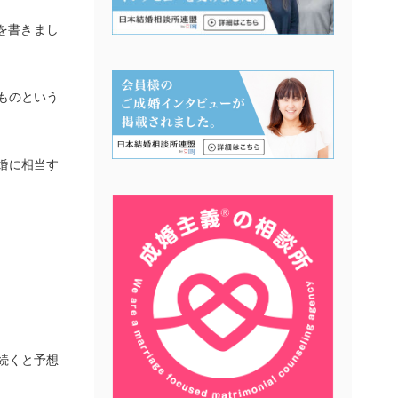
を書きまし
ものという
婚に相当す
続くと予想