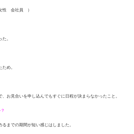
女性 会社員 ）
った。
たため。
で、お見合いを申し込んでもすぐに日程が決まらなかったこと。
か？
めるまでの期間が短い感じはしました。