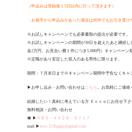
（申込みは登録後１5日以内に行って頂きます）
・お相手から申込みがあった場合は何件でもお引き受け
※お試しキャンペーンでも必要書類の提出が必要です。
※お試しキャンペーンの期間が30日を超えたあと継続
金2万円、お見合い費１件につき5,000円）キャンペーン
※定職があり安定した収入のある男性に限ります。
期間：７月末日まで※キャンペーン期間中予告なくキャ
▶お申し込み・お問い合わせは
こちら
。お気軽にご連絡
結婚したい！真剣に考えている方 Ｅｃｃｏにお任せ下さ
無料相談・お問い合わせ
☎ ▶
０８０－４４２８－６７１７
mail ▶
ecco.123happy@gmail.com