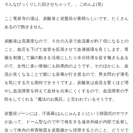
そんなびっくりした顔させちゃって。。ごめんよ(笑)
ここ竜泉寺の湯は、炭酸泉と岩盤浴が素晴らしいです。たくさん
あるので飽きません。
炭酸泉は高濃度なので、５分の入浴で血流量が約７倍になるとの
こと。血圧を下げて血管を拡張させて血液循環を良くします。胃
腸を刺激して腸の動きを活発にしたり水分排泄を促す働きもある
ので、女性に多い便秘にも効果的のようです。そのほかにも、血
流が良くなることで髪にも栄養が行き渡るので、男女問わず薄毛
を気にする方も期待できそうですよ。炭酸泉は血流を驚くほど増
やし血流障害を抑えて血栓を出来にくくするので、血流障害の予
防をしてくれる『魔法のお風呂』と言われているそうです。
岩盤浴ゾーンには、汗蒸幕(はんじゅんまく)という韓国式のサウナ
があって、ドーム型なので中で発生する遠赤外線が内部で反射し
合って体内の有害物質を皮脂腺から排泄するとのこと。どうりで