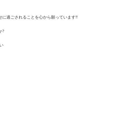
せに過ごされることを心から願っています‼
か?
い