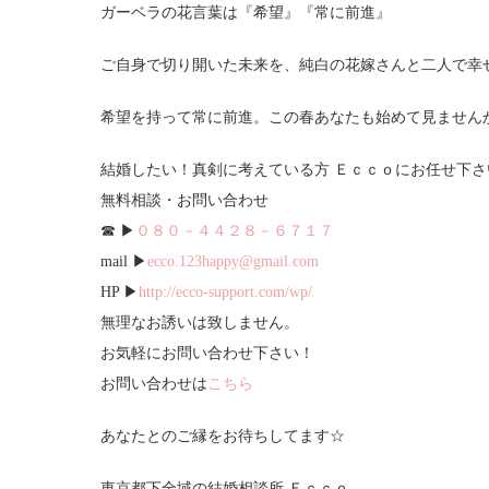
ガーベラの花言葉は『希望』『常に前進』
ご自身で切り開いた未来を、純白の花嫁さんと二人で幸
希望を持って常に前進。この春あなたも始めて見ません
結婚したい！真剣に考えている方 Ｅｃｃｏにお任せ下さ
無料相談・お問い合わせ
☎ ▶
０８０－４４２８－６７１７
mail ▶
ecco.123happy@gmail.com
HP ▶
http://ecco-support.com/wp/
無理なお誘いは致しません。
お気軽にお問い合わせ下さい！
お問い合わせは
こちら
あなたとのご縁をお待ちしてます☆
東京都下全域の結婚相談所 Ｅｃｃｏ