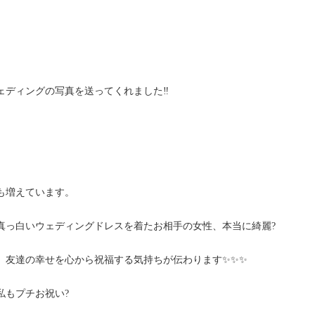
ェディングの写真を送ってくれました‼
。
も増えています。
真っ白いウェディングドレスを着たお相手の女性、本当に綺麗?
、友達の幸せを心から祝福する気持ちが伝わります✨✨✨
私もプチお祝い?