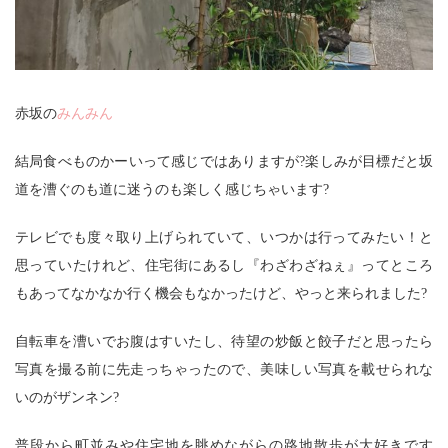
赤坂の
みんみん
結局食べものかーいって感じではありますが?楽しみが目標だと坂
道を漕ぐのも道に迷うのも楽しく感じちゃいます?
テレビでも度々取り上げられていて、いつかは行ってみたい！と
思っていたけれど、住宅街にあるし『わざわざねぇ』ってところ
もあってなかなか行く機会もなかったけど、やっと来られました?
自転車を漕いでお腹はすいたし、待望の炒飯と餃子だと思ったら
写真を撮る前に先走っちゃったので、美味しい写真を載せられな
いのがザンネン?
普段から町並みや住宅地を眺めながらの路地散歩が大好きです